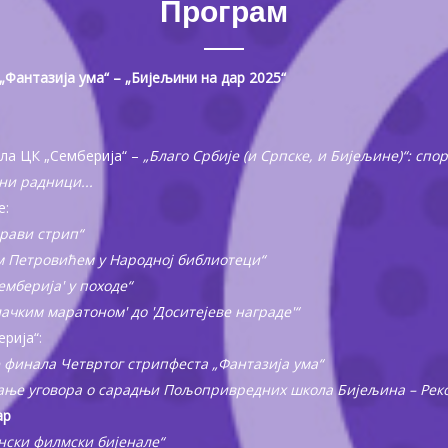
Програм
Фантазија ума“ – „Бијељини на дар 2025“
ала ЦК „Семберија“ –
„Благо Србије (и Српске, и Бијељине)“: спо
ни радници...
е:
прави стрип“
 Петровићем у Народној библиотеци“
емберија' у походе“
лачким маратоном' до 'Доситејеве награде'“
ерија“:
финала Четвртог стрипфеста „Фантазија ума“
ање уговора о сарадњи Пољопривредних школа Бијељина – Рек
ар
нски филмски бијенале“