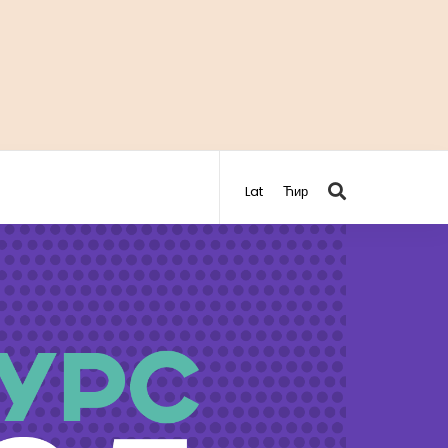
Lat
Ћир