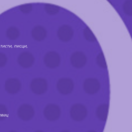
ртисти, писци,
овац