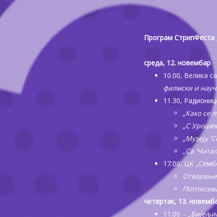
Програм СтрипФеста „
среда, 12. новембар
10.00, Велика с
филмски и науч
11.30, Радиониц
„Како се 
„С Урошем
„Музеју 'С
„Са 'Чита
17.00, ЦК „Семб
Отварање 
Потписив
четвртак, 13. новемб
11.00 –
„Бијељи