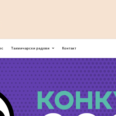
рс
Такмичарски радови
Контакт