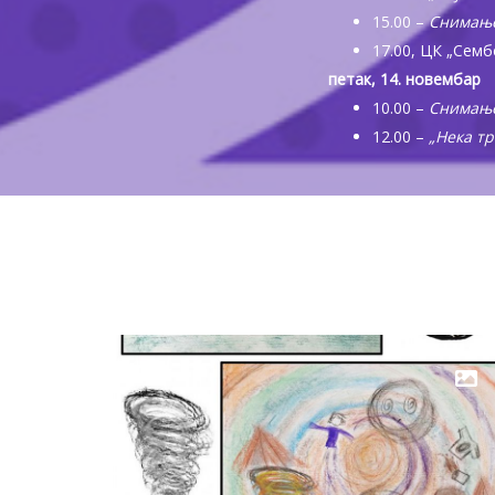
15.00 –
Снимање
17.00, ЦК „Семб
петак, 14. новембар
10.00 –
Снимање
12.00 –
„Нека тр