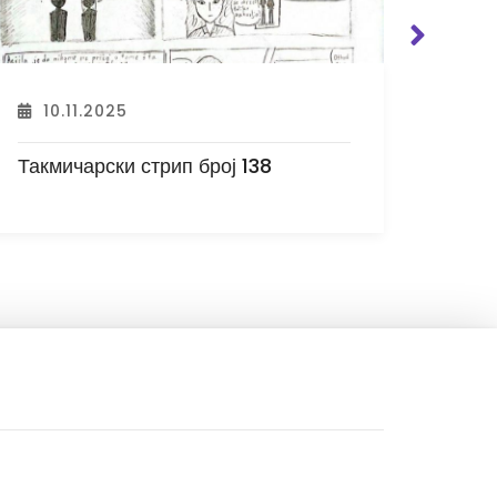
07.11.2025
07
Такмичарски стрип број 137
Такм