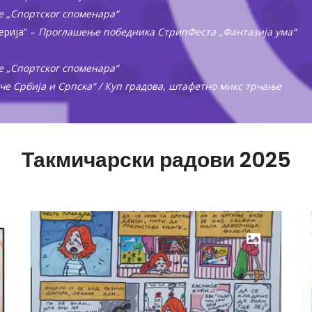
 „Спортског споменара“
ерија“ –
Проглашење победника СтрипФеста „Фантазија ума“
 „Спортског споменара“
че Србија и Српска“ / Куп градова, штафетно микс трчање
Такмичарски радови 2025