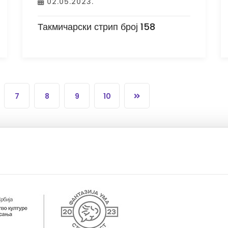
02.05.2023.
Такмичарски стрип број 158
7
8
9
10