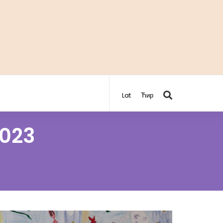
Lat
Ћир
023