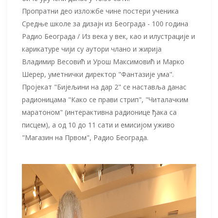
Пропратни део изложбе чине постери ученика
Средње школе за дизајн из Београда - 100 година
Радио Београда / Из века у век, као и илустрације и
карикатуре чији су аутори члано и жирија
Владимир Весовић и Урош Максимовић и Марко
Шерер, уметнички директор "Фантазије ума".
Пројекат "Бијељини на дар 2" се наставља данас
радионицама "Како се прави стрип", "Читалачким
маратоном" (интерактивна радионице ђака са
писцем), а од 10 до 11 сати и емисијом уживо
"Магазин на Првом", Радио Београда.