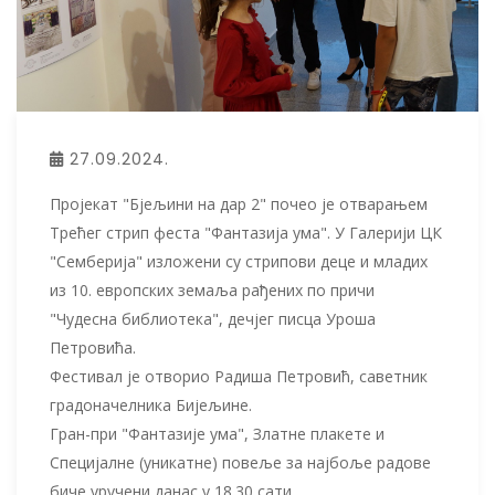
27.09.2024.
Пројекат "Бјељини на дар 2" почео је отварањем
Трећег стрип феста "Фантазија ума". У Галерији ЦК
"Семберија" изложени су стрипови деце и младих
из 10. европских земаља рађених по причи
"Чудесна библиотека", дечјег писца Уроша
Петровића.
Фестивал је отворио Радиша Петровић, саветник
градоначелника Бијељине.
Гран-при "Фантазије ума", Златне плакете и
Специјалне (уникатне) повеље за најбоље радове
биче уручени данас у 18.30 сати.